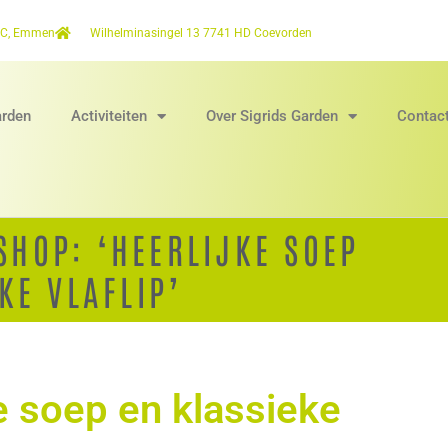
2C, Emmen
Wilhelminasingel 13 7741 HD Coevorden
arden
Activiteiten
Over Sigrids Garden
Contac
HOP: ‘HEERLIJKE SOEP
KE VLAFLIP’
e soep en klassieke