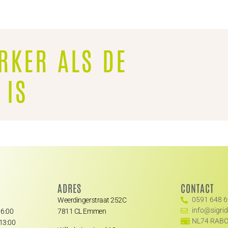
RKER ALS DE
 IS
ADRES
CONTACT
0591 648 
Weerdingerstraat 252C
info@sigri
6:00
7811 CL Emmen
NL74 RABO
13:00