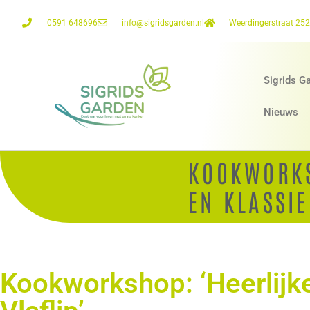
0591 648696
info@sigridsgarden.nl
Weerdingerstraat 25
Sigrids G
Nieuws
KOOKWORKS
EN KLASSIE
Kookworkshop: ‘Heerlijk