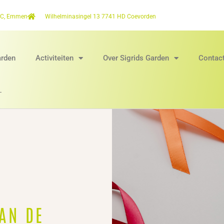
2C, Emmen
Wilhelminasingel 13 7741 HD Coevorden
arden
Activiteiten
Over Sigrids Garden
Contac
VAN DE