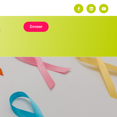
Doneer
t