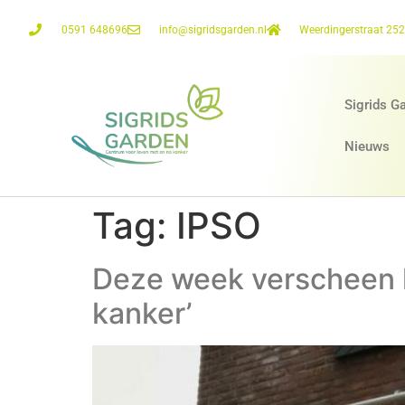
0591 648696
info@sigridsgarden.nl
Weerdingerstraat 25
Sigrids G
Nieuws
Tag:
IPSO
Deze week verscheen h
kanker’