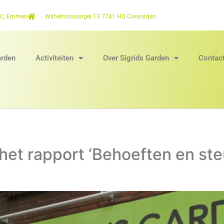
2C, Emmen
Wilhelminasingel 13 7741 HD Coevorden
arden
Activiteiten
Over Sigrids Garden
Contac
et rapport ‘Behoeften en ste