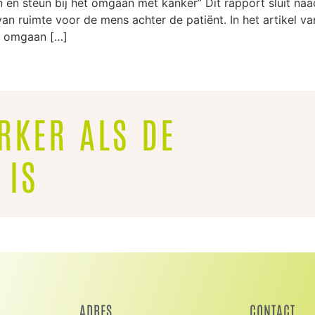
n steun bij het omgaan met kanker” Dit rapport sluit naad
 ruimte voor de mens achter de patiënt. In het artikel va
et omgaan […]
RKER ALS DE
 IS
ADRES
CONTACT